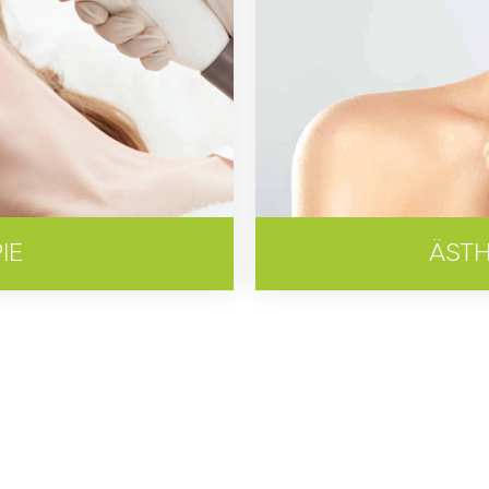
IE
ÄSTH