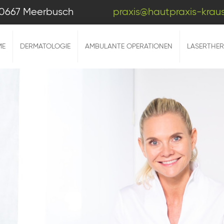
| 40667 Meerbusch
praxis@hautpraxis-krau
ME
DERMATOLOGIE
AMBULANTE OPERATIONEN
LASERTHER