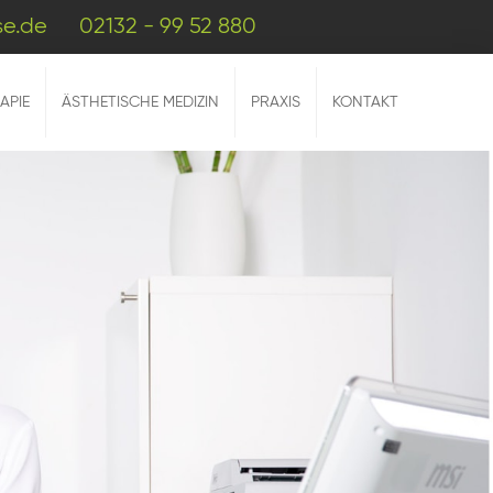
se.de
02132 - 99 52 880
APIE
ÄSTHETISCHE MEDIZIN
PRAXIS
KONTAKT