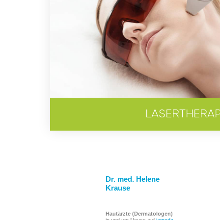
LASERTHERAP
Dr. med. Helene
Krause
Hautärzte (Dermatologen)
in und um Neuss auf
jameda